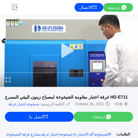
دردشة
الاتصال
HD-E711 غرفة اختبار مقاومة الشيخوخة لمصباح زينون البيئي المسرع
环境
October 26, 2021
الكلمة الرئيسية:
شيخوخة إختبار غرفة
دردشة
اتصل بنا
العلامات:
#
الشيخوخة آلة الاختبار,uv شيخوخة إختبار غرفة,تسارع غرفة الشيخوخة