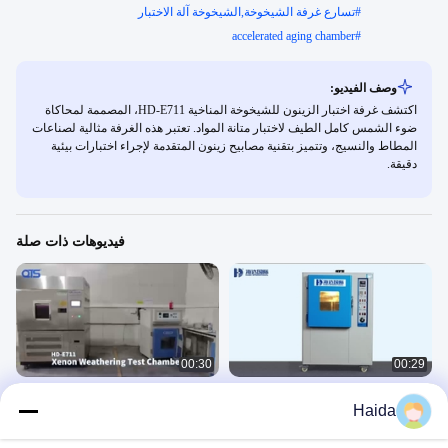
#
تسارع غرفة الشيخوخة,الشيخوخة آلة الاختبار
accelerated aging chamber
#
وصف الفيديو:
اكتشف غرفة اختبار الزينون للشيخوخة المناخية HD-E711، المصممة لمحاكاة
ضوء الشمس كامل الطيف لاختبار متانة المواد. تعتبر هذه الغرفة مثالية لصناعات
المطاط والنسيج، وتتميز بتقنية مصابيح زينون المتقدمة لإجراء اختبارات بيئية
دقيقة.
فيديوهات ذات صلة
00:30
00:29
غرفة اختبار التغير الجوي المتسارع ضد
اختبار المقاومة للطقس لمصباح الزينون /
Haida
الصفر
آلة الاختبار
环境
环境